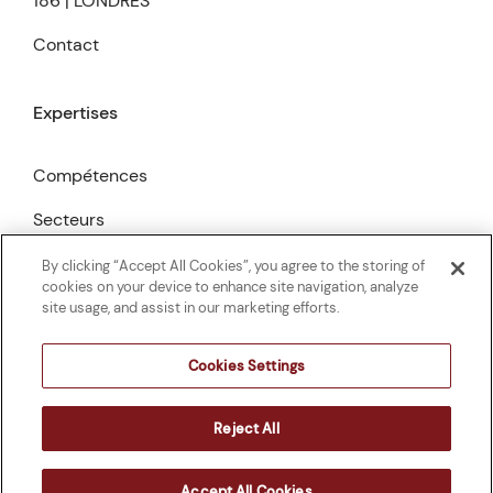
186 | LONDRES
Contact
Expertises
Compétences
Secteurs
Publications
By clicking “Accept All Cookies”, you agree to the storing of
cookies on your device to enhance site navigation, analyze
site usage, and assist in our marketing efforts.
Cookies Settings
©2026
186 Avocats
Reject All
Mentions légales
Cookies Settings
Conception :
Adveris
Accept All Cookies