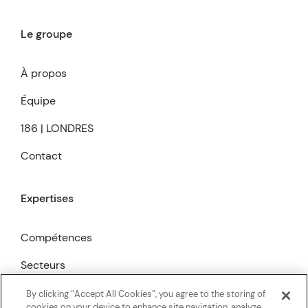
Le groupe
À propos
Équipe
186 | LONDRES
Contact
Expertises
Compétences
Secteurs
Publications
By clicking “Accept All Cookies”, you agree to the storing of
cookies on your device to enhance site navigation, analyze