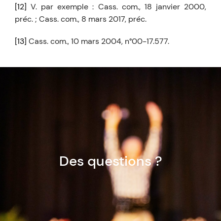
[12]
V. par exemple : Cass. com., 18 janvier 2000,
préc. ; Cass. com., 8 mars 2017, préc.
[13]
Cass. com., 10 mars 2004, n°00-17.577.
Des questions ?