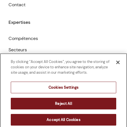
Contact
Expertises
Compétences
Secteurs
Publications
By clicking “Accept All Cookies”, you agree to the storing of
cookies on your device to enhance site navigation, analyze
site usage, and assist in our marketing efforts.
Cookies Settings
©2026
186 Avocats
Reject All
Mentions légales
Cookies Settings
Conception :
Adveris
Accept All Cookies