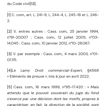
du Code civil
[13]
.
[1]
C. com., art. L. 241-9, L. 244-4, L. 245-16 et L. 246-
2.
[2]
V. entres autres : Cass. com., 25 janvier 1994,
n°91-20.007 ; Cass. com., 12 juillet 2005, n°03-
14.045 ; Cass. com., 10 janvier 2012, n°10-28.067.
[3]
V. par exemple : Cass. com., 4 mars 2003, n°01-
01.115.
[4]
Le Lamy Droit commercial-Expert
, §4568
« Eléments de preuve », mis à jour en avril 2022.
[5]
Cass. com., 16 mars 1999, n°95-17.420 : «
Mais
attendu que le pouvoir souverain du juge du fond
s’exerce par une décision dont les motifs, propres à
caractériser, en fait, la direction de la société, sont