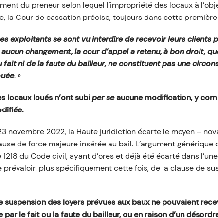
ument du preneur selon lequel l’impropriété des locaux à l’obj
ée, la Cour de cassation précise, toujours dans cette première
es exploitants se sont vu interdire de recevoir leurs clients
bi aucun changement
, la cour d’appel a retenu, à bon droit, q
u fait ni de la faute du bailleur, ne constituent pas une circon
ouée
. »
es locaux loués n’ont subi
per se
aucune modification, y compri
difiée.
 23 novembre 2022, la Haute juridiction écarte le moyen – nov
clause de force majeure insérée au bail. L’argument générique 
le 1218 du Code civil, ayant d’ores et déjà été écarté dans l’u
se prévaloir, plus spécifiquement cette fois, de la clause de 
de suspension des loyers prévues aux baux ne pouvaient recev
e par le fait ou la faute du bailleur, ou en raison d’un désor