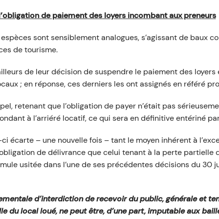
 l’obligation de paiement des loyers incombant aux preneurs
s espèces sont sensiblement analogues, s’agissant de baux c
ces de tourisme.
illeurs de leur décision de suspendre le paiement des loyers
caux ; en réponse, ces derniers les ont assignés en référé pro
ppel, retenant que l’obligation de payer n’était pas sérieusem
ndant à l’arriéré locatif, ce qui sera en définitive entériné par
ci écarte – une nouvelle fois – tant le moyen inhérent à l’exc
ligation de délivrance que celui tenant à la perte partielle de
rmule usitée dans l’une de ses précédentes décisions du 30 jui
mentale d’interdiction de recevoir du public, générale et tem
e du local loué, ne peut être, d’une part, imputable aux baill