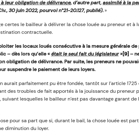
 leur obligation de délivrance
, d’autre part,
assimilé à la pe
Civ., 30 juin 2022, pourvoi n°21-20.127, publié)
.
»
ge certes le bailleur à délivrer la chose louée au preneur et à l
tination contractuelle.
xploiter les locaux loués consécutive à la mesure générale de
ic – dès lors qu’elle «
était le seul fait du législateur
»
[9]
– ne
son obligation de délivrance. Par suite, les preneurs ne pouv
our suspendre le paiement de leurs loyers.
n aurait parfaitement pu être fondée, tantôt sur l’article 1725
ant des troubles de fait apportés à la jouissance du preneur pa
, suivant lesquelles le bailleur n’est pas davantage garant de
pose pour sa part que si, durant le bail, la chose louée est par
 diminution du loyer.