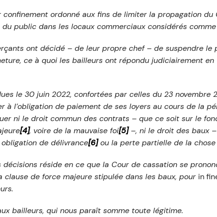
 confinement ordonné aux fins de limiter la propagation du C
il du public dans les locaux commerciaux considérés comme 
çants ont décidé – de leur propre chef – de suspendre le p
ture, ce à quoi les bailleurs ont répondu judiciairement en 
es le 30 juin 2022, confortées par celles du 23 novembre 20
 à l’obligation de paiement de ses loyers au cours de la p
uer ni le droit commun des contrats – que ce soit sur le fo
ajeure
[4]
, voire de la mauvaise foi
[5]
–, ni le droit des baux – 
obligation de délivrance
[6]
ou la perte partielle de la chose
 décisions réside en ce que la Cour de cassation se prononce
 la clause de force majeure stipulée dans les baux, pour
in fin
urs.
ux bailleurs, qui nous paraît somme toute légitime.