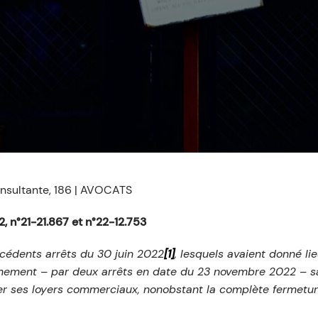
onsultante, 186 | AVOCATS
, n°21-21.867 et n°22-12.753
écédents arrêts du 30 juin 2022
[1]
, lesquels avaient donné l
rmement – par deux arrêts en date du 23 novembre 2022 – sa 
 ses loyers commerciaux, nonobstant la complète fermeture