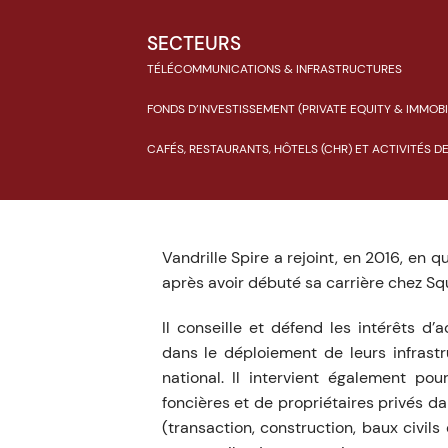
SECTEURS
TÉLÉCOMMUNICATIONS & INFRASTRUCTURES
FONDS D’INVESTISSEMENT (PRIVATE EQUITY & IMMOBI
CAFÉS, RESTAURANTS, HÔTELS (CHR) ET ACTIVITÉS 
Vandrille Spire a rejoint, en 2016, en 
après avoir débuté sa carrière chez Sq
Il conseille et défend les intérêts d
dans le déploiement de leurs infrastru
national. Il intervient également p
foncières et de propriétaires privés d
(transaction, construction, baux civil