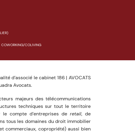
LIER)
DE COWORKING/COLIVING
qualité d’associé le cabinet 186 | AVOCATS
uadra Avocats.
’acteurs majeurs des télécommunications
ctures techniques sur tout le territoire
our le compte d’entreprises de
retail
, de
ans tous les domaines du droit immobilier
s et commerciaux, copropriété) aussi bien