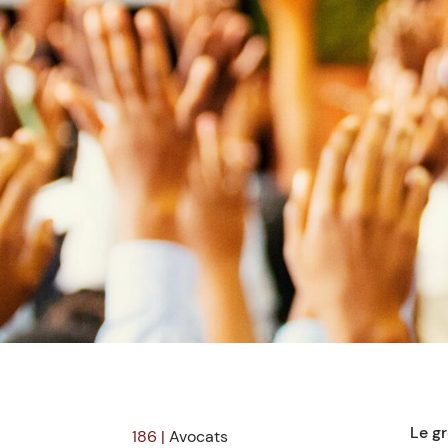
Le g
186 |
Avocats