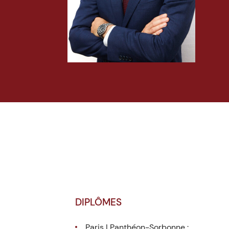
DIPLÔMES
Paris I Panthéon-Sorbonne :